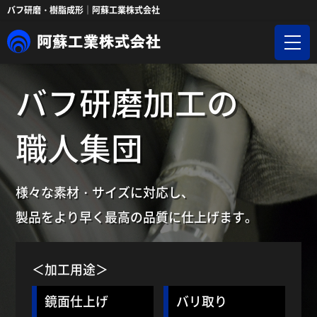
バフ研磨・樹脂成形｜阿蘇工業株式会社
バフ研磨加工の
職人集団
様々な素材・サイズに対応し、
製品をより早く最高の品質に仕上げます。
＜加工用途＞
鏡面仕上げ
バリ取り