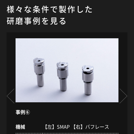
様々な条件で製作した
研磨事例を見る
事例⑥
事
機械
【左】SMAP 【右】バフレース
機