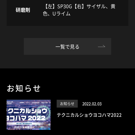
ムラ
【左】SP30G【右】サイザル、黄
研
研磨剤
色、Uライム
一覧で見る
お知らせ
2022.02.03
お知らせ
テクニカルショウヨコハマ2022